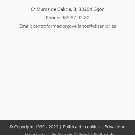
C/ Muros de Galicia, 3, 33204 Gijón
Phone:
985 87 92 80
Email:
centroformacionjovellanos@cksenior.es
© Copyright 1999 -
2026 |
Política de cookies |
Privacidad
|
Aviso Legal
|
Política de Calidad
|
Política de