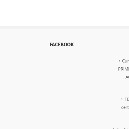
FACEBOOK
Cu
PRIM
A
T
cer