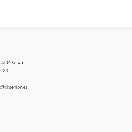
 33204 Gijón
2 80
s@cksenior.es