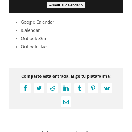
Añadir al calendario
Google Calendar
iCalendar
Outlook 365
Outlook Live
Comparte esta entrada. Elige tu plataforma!
Facebook
Twitter
Reddit
LinkedIn
Tumblr
Pinterest
Vk
Correo
electrónico