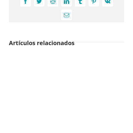
Facebook
Twitter
Reddit
LinkedIn
Tumblr
Pinterest
Vk
Correo
electrónico
Artículos relacionados