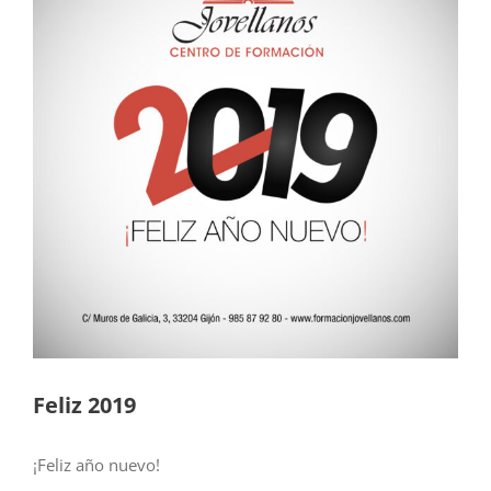
más
grande
Feliz 2019
¡Feliz año nuevo!