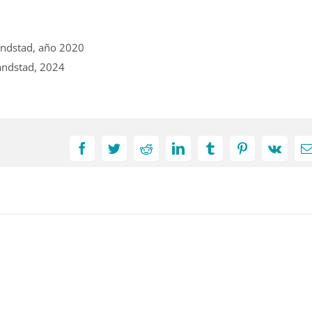
andstad, año 2020
Randstad, 2024
Facebook
Twitter
Reddit
LinkedIn
Tumblr
Pinterest
Vk
C
e