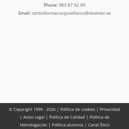
Phone:
985 87 92 80
Email:
centroformacionjovellanos@cksenior.es
© Copyright 1999 -
2026 |
Política de cookies |
Privacidad
|
Aviso Legal
|
Política de Calidad
|
Política de
Homologación
|
Política alumnos
|
Canal Ético