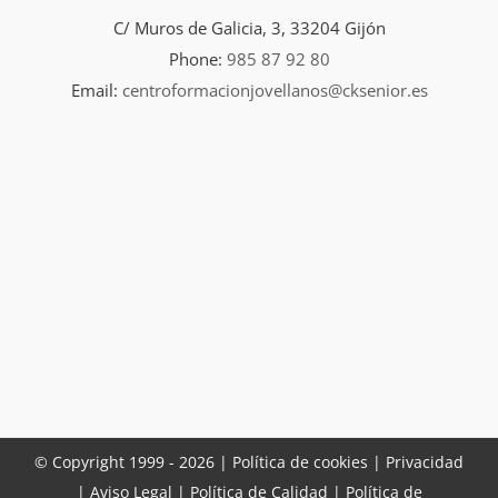
C/ Muros de Galicia, 3, 33204 Gijón
Phone:
985 87 92 80
Email:
centroformacionjovellanos@cksenior.es
© Copyright 1999 -
2026 |
Política de cookies |
Privacidad
|
Aviso Legal
|
Política de Calidad
|
Política de