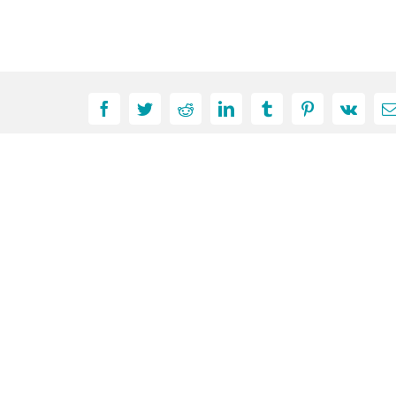
Facebook
Twitter
Reddit
LinkedIn
Tumblr
Pinterest
Vk
C
e